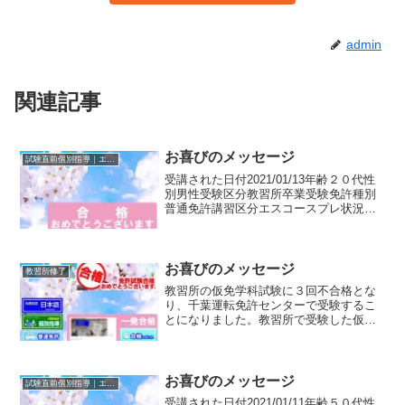
admin
関連記事
お喜びのメッセージ
試験直前個別指導｜エスコースプレ
受講された日付2021/01/13年齢２０代性
別男性受験区分教習所卒業受験免許種別
普通免許講習区分エスコースプレ状況教
習所を卒業し、初の受験で７６点。独学
で猛勉強（アプリ・問題集 の間違えた問
題を覚える）して〇回受験したが、最高
点８３点で西...
お喜びのメッセージ
教習所修了
教習所の仮免学科試験に３回不合格とな
り、千葉運転免許センターで受験するこ
とになりました。教習所で受験した仮免
許の試験では最高で４３点でした。仕事
が忙しくなかなか来れないので、個別指
導を受講し１回で合格しました
お喜びのメッセージ
試験直前個別指導｜エスコースプレ
受講された日付2021/01/11年齢５０代性