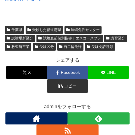
千葉県
受験した都道府県
運転免許センター
試験場所区分
試験直前個別指導｜エスコースプレ
講習区分
教習所卒業
受験区分
自二輪免許
受験免許種類
シェアする
X
Facebook
LINE
コピー
adminをフォローする