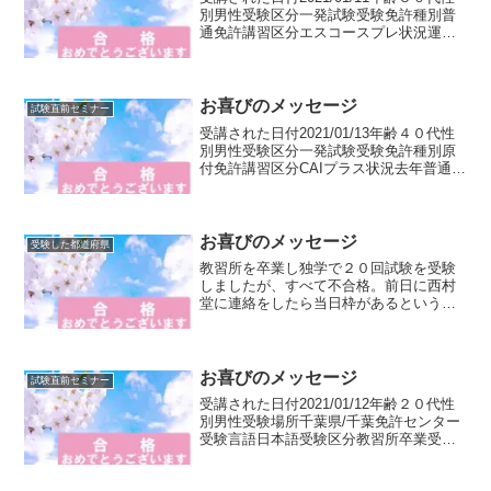
別男性受験区分一発試験受験免許種別普
通免許講習区分エスコースプレ状況運転
免許を失効してしまい、１からのスター
トです。（コロナでの延長措置をお忘れ
だったとのこと）カウンセリングに来ら
れ、仮免許から...
お喜びのメッセージ
試験直前セミナー
受講された日付2021/01/13年齢４０代性
別男性受験区分一発試験受験免許種別原
付免許講習区分CAIプラス状況去年普通免
許を取得しましたが、初心運転期間に違
反で捕まり、初回取消となりました。通
勤で自動車を使用していましたが、普通
免許を取る...
お喜びのメッセージ
受験した都道府県
教習所を卒業し独学で２０回試験を受験
しましたが、すべて不合格。前日に西村
堂に連絡をしたら当日枠があるというの
で受講し、１回で合格されました
お喜びのメッセージ
試験直前セミナー
受講された日付2021/01/12年齢２０代性
別男性受験場所千葉県/千葉免許センター
受験言語日本語受験区分教習所卒業受験
免許種別自二輪免許講習区分CAIプラス状
況原付免許を取得するときにCAIプラスを