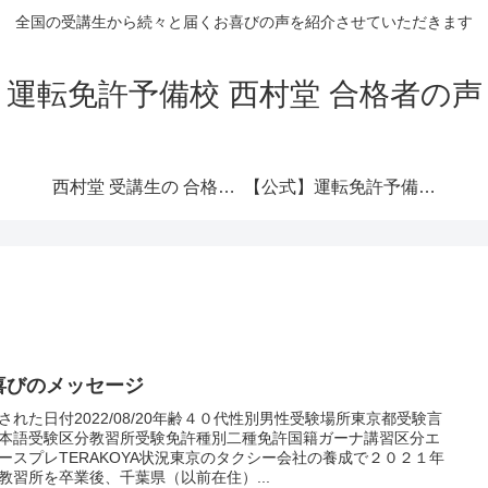
全国の受講生から続々と届くお喜びの声を紹介させていただきます
運転免許予備校 西村堂 合格者の声
西村堂 受講生の 合格者の声
【公式】運転免許予備校西村堂 公式ポータル
喜びのメッセージ
された日付2022/08/20年齢４０代性別男性受験場所東京都受験言
本語受験区分教習所受験免許種別二種免許国籍ガーナ講習区分エ
ースプレTERAKOYA状況東京のタクシー会社の養成で２０２１年
教習所を卒業後、千葉県（以前在住）...