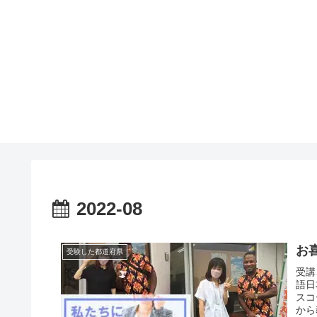
2022-08
お
受験した都道府県
受講
語日
スコ
から