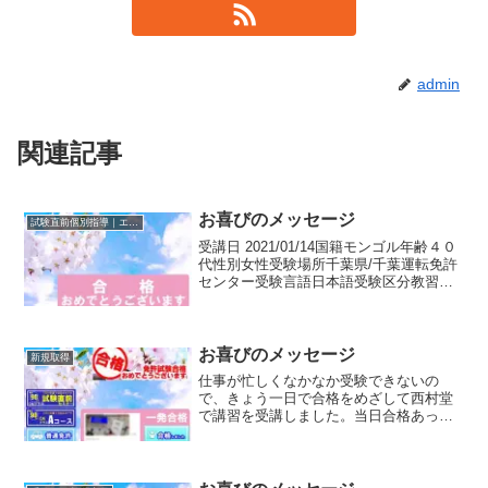
admin
関連記事
お喜びのメッセージ
試験直前個別指導｜エスコースプレ
受講日 2021/01/14国籍モンゴル年齢４０
代性別女性受験場所千葉県/千葉運転免許
センター受験言語日本語受験区分教習所
受験免許種別普通免許講習区分エスコー
スプレ状況教習所の仮免許は〇回受験
（覚えてないぐらい）、卒業検定は３回
受けて合格（...
お喜びのメッセージ
新規取得
仕事が忙しくなかなか受験できないの
で、きょう一日で合格をめざして西村堂
で講習を受講しました。当日合格あっさ
りと合格しました。西村堂さんありがと
うございました