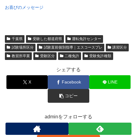
お喜びのメッセージ
千葉県
受験した都道府県
運転免許センター
試験場所区分
試験直前個別指導｜エスコースプレ
講習区分
教習所卒業
受験区分
二種免許
受験免許種類
シェアする
X
Facebook
LINE
コピー
adminをフォローする