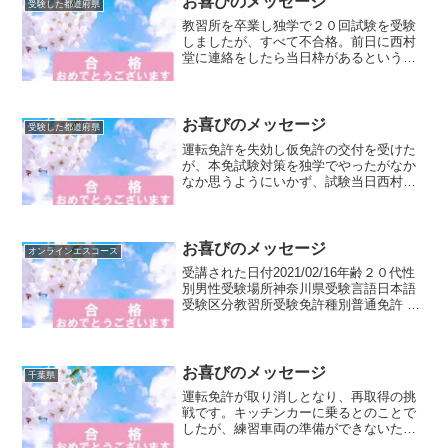
お喜びのメッセージ
受験した都道府県
教習所を卒業し独学で２０回試験を受験
しましたが、すべて不合格。前日に西村
堂に連絡をしたら当日枠があるというの
で受講し、１回で合格されました
お喜びのメッセージ
受験した都道府県
運転免許を失効し仮免許の交付を受けた
が、本免試験対策を独学でやったがなか
なか思うようにいかず、試験当日西村堂
の試験直前個別指導エスコースプレを受
講された方の合格メッセージです
お喜びのメッセージ
オンラインエスコース
受講された日付2021/02/16年齢２０代性
別男性受験場所神奈川県受験言語日本語
受験区分教習所受験免許種別普通免許 仮
免許国籍日本籍講習区分オンラインエス
コース状況 教習所に入所し、修了検定は
合格したが、仮免許学科試験に合格でき
ない修了検...
お喜びのメッセージ
千葉県
運転免許が取り消しとなり、再取得の挑
戦です。キッチンカーに乗るとのことで
したが、練習車両の準備ができないため
普通免許で試験を受けることにしまし