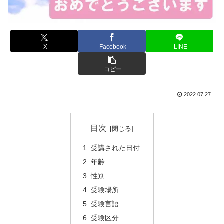
X
Facebook
LINE
コピー
2022.07.27
目次
受講された日付
年齢
性別
受験場所
受験言語
受験区分