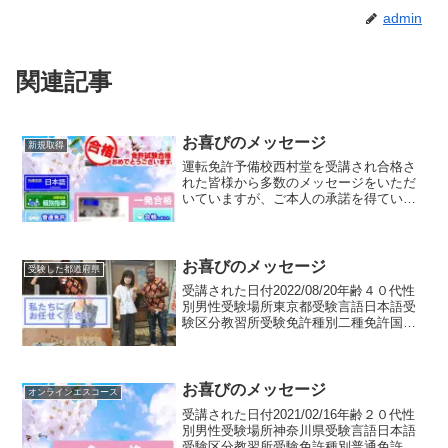
admin
関連記事
お喜びのメッセージ
新規取得
運転免許予備校西村堂を受講され合格さ
れた皆様から多数のメッセージをいただ
いていますが、ご本人の承諾を得ている
ものについてご紹介させていただきます
合格者のメッセージ主人が入院し運転免
許の失効してしまいました。教習所でも
だいぶかかりましたが、生...
お喜びのメッセージ
受験した都道府県
受講された日付2022/08/20年齢４０代性
別男性受験場所東京都受験言語日本語受
験区分教習所受験免許種別二種免許国籍
ガーナ講習区分エスコースプレ
TERAKOYA状況東京のタクシー会社の養
成で２０２１年から教習所を卒業後、千
葉県（以前在住）...
お喜びのメッセージ
オンラインエスコース
受講された日付2021/02/16年齢２０代性
別男性受験場所神奈川県受験言語日本語
受験区分教習所受験免許種別普通免許 仮