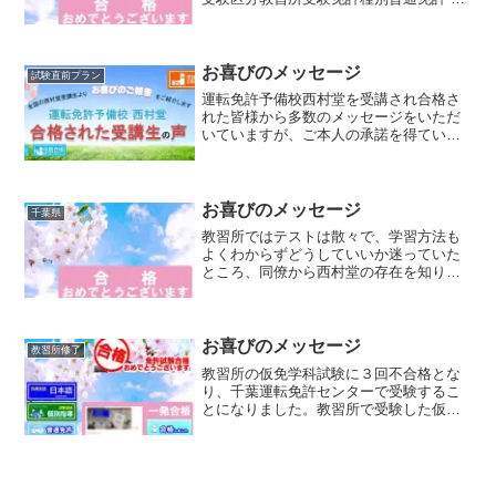
免許国籍日本籍講習区分オンラインエス
コース状況 教習所に入所し、修了検定は
合格したが、仮免許学科試験に合格でき
ない修了検...
お喜びのメッセージ
試験直前プラン
運転免許予備校西村堂を受講され合格さ
れた皆様から多数のメッセージをいただ
いていますが、ご本人の承諾を得ている
ものについてご紹介させていただきます
合格者のメッセージ昨日、個別で受けさ
せて貰った、○○○○です！この度は色々と
わからないところなど...
お喜びのメッセージ
千葉県
教習所ではテストは散々で、学習方法も
よくわからずどうしていいか迷っていた
ところ、同僚から西村堂の存在を知り即
予約。１回の受講で合格しました
お喜びのメッセージ
教習所修了
教習所の仮免学科試験に３回不合格とな
り、千葉運転免許センターで受験するこ
とになりました。教習所で受験した仮免
許の試験では最高で４３点でした。仕事
が忙しくなかなか来れないので、個別指
導を受講し１回で合格しました